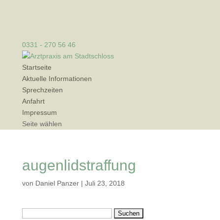
0331 - 270 56 46
Startseite
Aktuelle Informationen
Sprechzeiten
Anfahrt
Impressum
Seite wählen
augenlidstraffung
von
Daniel Panzer
|
Juli 23, 2018
Suchen