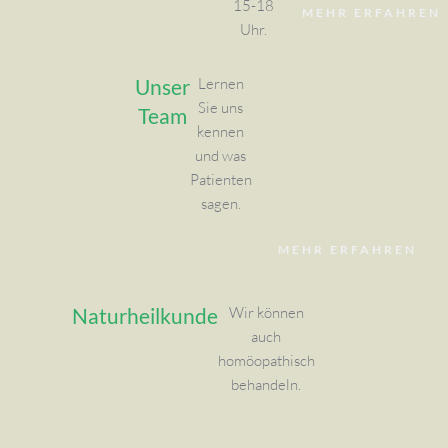
15-18
MEHR ERFAHREN
Uhr.
Unser
Lernen
Sie uns
Team
kennen
und was
Patienten
sagen.
MEHR ERFAHREN
Naturheilkunde
Wir können
auch
homöopathisch
behandeln.