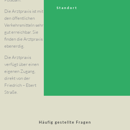
Standort
Die Arztpraxis ist mit
den öffentlichen
Verkehrsmitteln sehr
gut erreichbar. Sie
finden die Arztpraxis
ebenerdig.
Die Arztpraxis
verfügt über einen
eigenen Zugang,
direkt von der
Friedrich – Ebert
Straße.
Häufig gestellte Fragen