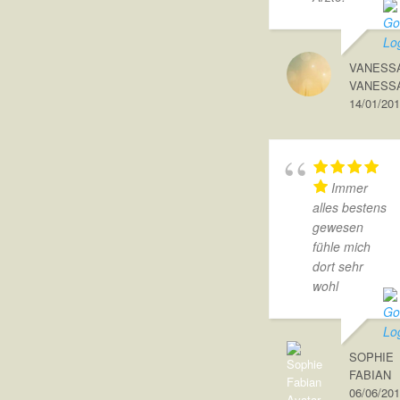
VANESS
VANESS
14/01/20
Immer
alles bestens
gewesen
fühle mich
dort sehr
wohl
SOPHIE
FABIAN
06/06/20