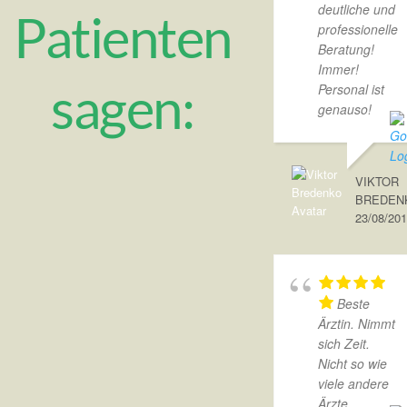
deutliche und
Patienten
professionelle
Beratung!
Immer!
sagen:
Personal ist
genauso!
VIKTOR
BREDEN
23/08/20
Beste
Ärztin. Nimmt
sich Zeit.
Nicht so wie
viele andere
Ärzte.